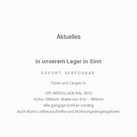
Aktuelles
In unserem Lager in Sinn
S O F O R T V E R F Ü G B A R
Türen und Zargen in:
CPL WEISSLACK RAL 9010
Höhe 1985mm Breite von 610 – 985mm
Alle gängige Größen vorrätig.
Auch Norm Lichtausschnitte und Wohnungseingangstüren.